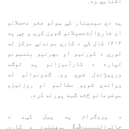
آشنایي وه.
په دې سیمینار کې ټولو هغو محصلانو
او فارغ‌التحصیلانو ګډون کړی و چې په
۱۴۰۴ کال کې د کاري موندنې مرکز له
لوري د کورنیو او بهرنیو بنسټونو
لپاره د کارآموزانو په توګه
ورپېژندل شوي وو. ګډونوالو له
وړاندې شویو مطالبو او روزنیزو
موضوعاتو څخه ګټه پورته کړه.
د پروګرام په پیل کې، د
خاتم‌النبیین(ص) پوهنتون د کاري