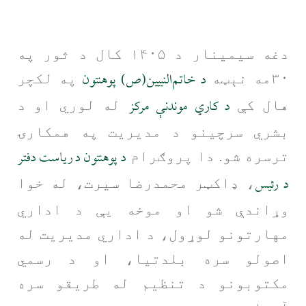
دغه سیمینار د ۱۴۰۵ کال د ثور په
د خاتم‌النبیین(ص) پوهنتون
۳۰مه نېټه
په لکچر
د کاري موندنې مرکز
هال کې
له لوري او د
بشري سرچینو د مدیریت په همکارۍ
د پوهنتون د ریاست دفتر
ترسره شو. دا پروګرام
د رئیس
، ډاکټر محمدرضا سیرت، له خوا
وړاندې شو او موخه یې د اداري
مهارتونو لوړول، د اداري مدیریت له
اصولو سره بلدتیا، او د رسمي
مکتوبونو د تنظیم له طریقو سره