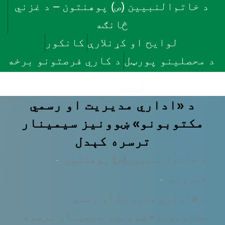
د خاتم‌النبيين (ص) پوهنتون – د غزني
څانګه
لوایح او کړنلارې
کانکور
د محصلينو پورټل
د کاري فرصتونو برخه
د «اداري مدیریت او رسمي
مکتوبونو» ښوونیز سیمینار
ترسره کېدل
-
د خاتم‌النبیین(ص) پوهنتون
-
خبرونه
د «اداري مدیریت او رسمي
مکتوبونو» ښوونیز سیمینار ترسره