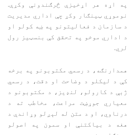
په اړه هر اړخیزې څرګندونې وکړې.
نوموړي ټینګار وکړ چې اداري مدیریت
د سازمان د فعالیتونو په ښه کولو او
د اداري موخو په تحقق کې بنسټیز رول
لري.
همدارنګه، د رسمي مکتوبونو په برخه
کې د لیکلو د وضاحت او دقت، د رسمي
ژبې د کارولو، لنډیز، د مکتوبونو د
معیاري جوړښت مراعت، مخاطب ته د
درناوي، او د متن له لېږلو وړاندې د
هغه د بیاکتنې او سمون په اصولو