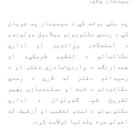
ټینګار وشو.
په بلې برخه کې د سیمینار په جریان
کې د رسمي مکتوبونو بېلابېل ډولونه،
د استعلام، وړاندیز او اداري
مکاتباتو د تنظیم طریقې، او
همدارنګه د واردې-صادرې دفتر او د
رسیداتو دفتر له لارې د رسمي
مکاتباتو د ثبت او مستندسازۍ بهیر
تشریح شو. ګډونوال د اداري
مکتوبونو د ثبت، تعقیب او آرشیف له
اصولو سره بلدتیا ترلاسه کړه.