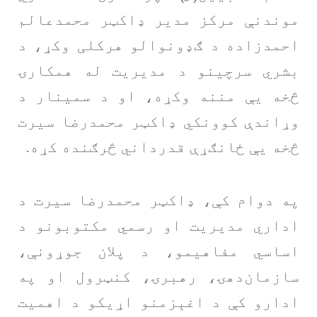
موندنې مرکز مدیر ډاکټر محمدعالم
احمدزاده د ګډونوالو هرکلی وکړ، د
بشري سرچینو د مدیریت له همکارۍ
څخه یې مننه وکړه، او د سمینار د
وړاندې کوونکي ډاکټر محمدرضا سیرت
څخه یې ځانګړې قدرداني څرګنده کړه.
په دوام کې، ډاکټر محمدرضا سیرت د
اداري مدیریت او رسمي مکتوبونو د
اساسي مفاهیمو، د پلان جوړونې،
سازمان‌دهۍ، رهبرۍ، کنټرول او په
ادارو کې د اغېزمنو اړیکو د اهمیت