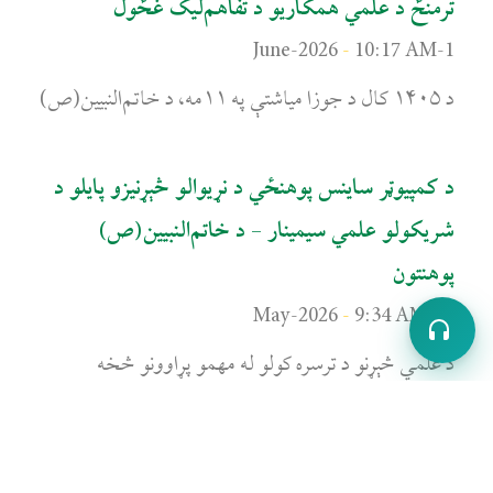
ترمنځ د علمي همکاریو د تفاهم‌لیک غځول
10:17 AM
1-June-2026
د ۱۴۰۵ کال د جوزا میاشتې په ۱۱مه، د خاتم‌النبیین(ص)
د کمپیوټر ساینس پوهنځي د نړیوالو څېړنیزو پایلو د
شریکولو علمي سیمینار – د خاتم‌النبیین(ص)
پوهنتون
9:34 AM
23-May-2026
د علمي څېړنو د ترسره کولو له مهمو پړاوونو څخه
د «د محصلۍ آداب» تر عنوان لاندې د کتاب