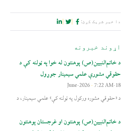
دا خبر شریک کړئ:
اړوند خبرونه
Page
Page
Page
Page
Page
د خاتم‌النبیین(ص) پوهنتون له خوا په ټولنه کې د
حقوقي مشورې علمي سیمینار جوړول
7:22 AM
18-June-2026
د «حقوقي مشوره ورکول په ټولنه کې» علمي سیمینار، د
د خاتم‌النبیین(ص) پوهنتون او غرجستان پوهنتون