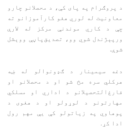
د پروګرام په پای کې، د محصلانو چارو
معاونیت له لوري هغو کارآموزانو ته
چې د کاري موندنې مرکز له لارې
ورپېژندل شوي وو، تصدیق‌پاڼې ووېشل
شوې.
دغه سیمینار د ګډونوالو له ښه
هرکلي سره مخ شو او د محصلانو او
فارغ‌التحصیلانو د اداري او مسلکي
مهارتونو د لوړولو او د هغوی د
پوهاوي په زیاتولو کې یې مهم رول
ادا کړ.