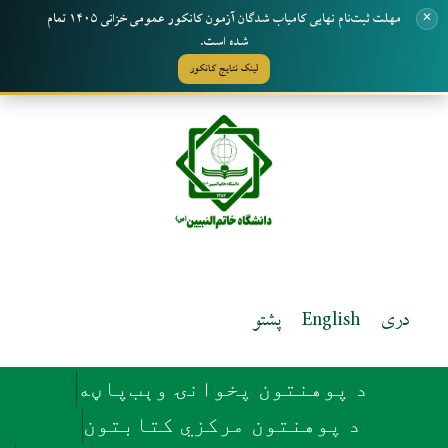
مهلت ثبت‌نام نهایی کامیاب شدگان آزمون کانکور عمومی خزانی ۱۴۰۵ تمام
✕
شده است.
لینک نتایج کانکور
Ski
t
conten
دری
English
پشتو
د پوهنتون پخوانۍ وېب‌پاڼه
د پوهنتون مرکزي کتابتون