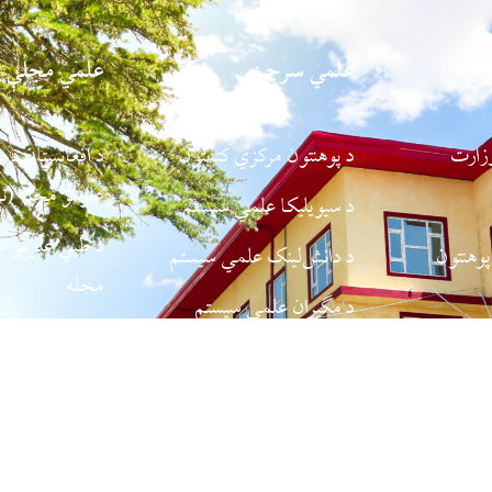
علمي سرچینې
علمي مجلې
وزارت
د پوهنتون مرکزي کتابتون
د افغانستان د 
علومو مجله (نړ
د سیویلیکا علمي سیستم
د طبي علومو ع
پوهنتون
د دانش‌لینک علمي سیستم
مجله
د مگیران علمي سیستم
د سیاسي او نړی
و پوهنتون
د نور تخصصي مجلو سیستم
علمي-څېړنیزه 
د حقوقي پوهې 
و روزنې
مجله