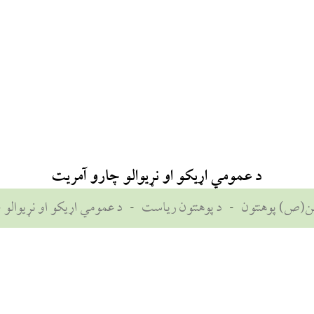
د عمومي اړیکو او نړیوالو چارو آمریت
یین(ص) پوهنتون
-
د پوهنتون ریاست
-
د عمومي اړیکو او نړیوالو