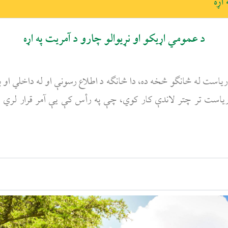
اړه
د عمومي اړیکو او نړیوالو چارو د آمریت په اړه
یاست له څانګو څخه ده، دا څانګه د اطلاع رسونې او له داخلي او بهرن
 ریاست تر چتر لاندې کار کوي، چې په رأس کې یې آمر قرار لري او