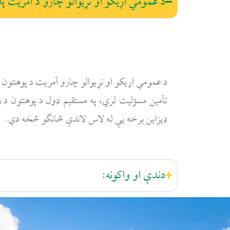
د عمومي اړیکو او نړیوالو چارو د آمریت په 
د عمومي اړیکو او نړیوالو چارو آمریت د پوهنتون ر
تآمین مسؤلیت لري، په مستقیم ډول د پوهنتون د
ډیزاین برخه یې له لاس لاندې څانګو څخه دي.
دندې او واکونه: