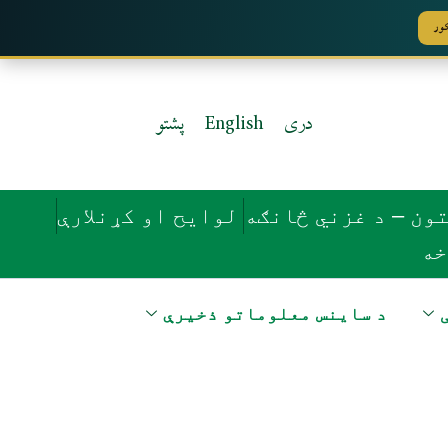
کور
دری
English
پشتو
تون – د غزني څانګه
لوایح او کړنلارې
خه
د ساینس معلوماتو ذخیرې