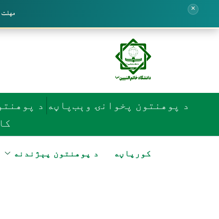
✕
مهلت ثبت
Ski
t
conten
د پوهنتون پخوانۍ وېب‌پاڼه
د پوهنتو
کا
کورپاڼه
د پوهنتون پېژندنه