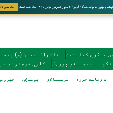
‌نام نهایی کامیاب شدگان آزمون کانکور عمومی خزانی ۱۴۰۵ تمام شده است.
لینک نتایج کان
ن مرکزي کتابتون
د خاتم‌النبيين (ص) پوهن
نکور
د محصلينو پورټل
د کاري فرصتونو بر
د ریاست حوزه
مرستيالان
پوهنځي
خپرونې