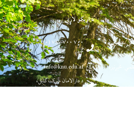
د اړیکو لارې
طبي بنسټیزو
۷۰۰ ۷۰۰ ۷۸۷ (۰)
یواله)
۹۳+
لمي-څېړنیزه
info@knu.edu.af
د دارالامان سړک، کابل،
والو مطالعاتو
افغانستان
مجله
علمي-څېړنیزه