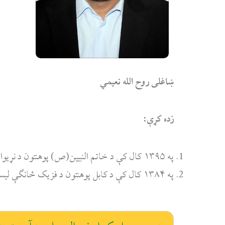
ښاغلی روح الله نعیمي
زده کړې:
په ۱۳۹۵ کال کې د خاتم النبیین(ص) پوهنتون د نړیوالو اړیکو ماسټری؛
په ۱۳۸۴ کال کې د کابل پوهنتون د فزیک څانګې لیسانس.