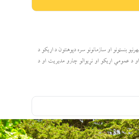
یو بنسټونو او سازمانونو سره دپوهنتون د اړیکو د
 د عمومي اړیکو او نړیوالو چارو مدیریت او د