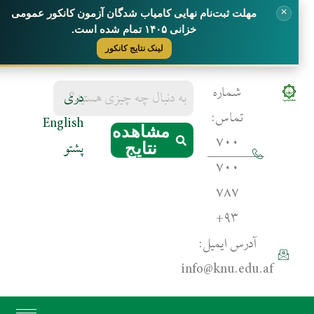
✕
مهلت ثبت‌نام نهایی کامیاب شدگان آزمون کانکور عمومی
خزانی ۱۴۰۵ تمام شده است.
لینک نتایج کانکور
Search
شماره
ص
س
دری
for:
تماس:
English
ا
مشاهده
دع
کت
۷۰۰
پشتو
نتایج
۷۰۰
آش
دا
۷۸۷
۹۳+
ح
لو
آدرس ایمیل:
مع
پر
info@knu.edu.af
کا
دا