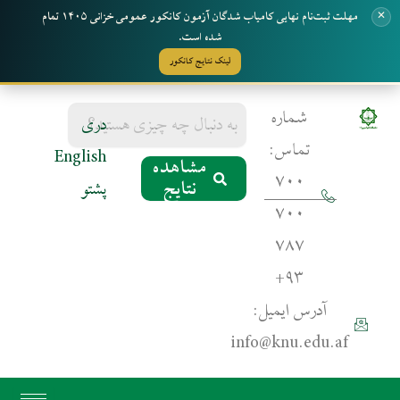
مهلت ثبت‌نام نهایی کامیاب شدگان آزمون کانکور عمومی خزانی ۱۴۰۵ تمام
✕
شده است.
لینک نتایج کانکور
رش
Search
شماره
دری
for:
ه
تماس:
English
حتوا
مشاهده
۷۰۰
نتایج
پشتو
۷۰۰
۷۸۷
۹۳+
آدرس ایمیل:
info@knu.edu.af