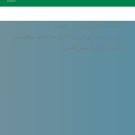
دانشگاه خاتم‌النبیین(ص)
-
اخبار
-
برگزاری سمینار آموزشی «یادگیری فعال؛ کلید موفقیت در
کانکور» در کانون علمی اطلس